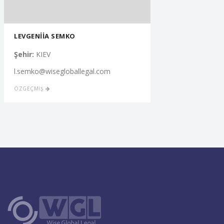
LEVGENİİA SEMKO
Şehir:
KIEV
l.semko@wisegloballegal.com
ÖZGEÇMİŞ